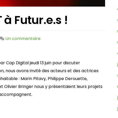
à Futur.e.s !
sur
Un commentaire
Podcast
–
RESET
ar Cap Digital jeudi 13 juin pour discuter
à
ion, nous avons invité des acteurs et des actrices
Futur.e.s
aitable : Marin Pitavy, Philippe Derouette,
!
t Olivier Bringer nous y présentaient leurs projets
es accompagnent.