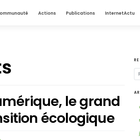
ommunauté
Actions
Publications
InternetActu
ts
R
AR
umérique, le grand
nsition écologique