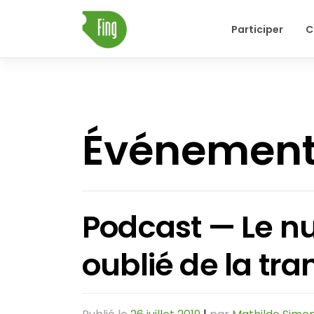
Skip
Participer
C
to
content
Événemen
Podcast — Le n
oublié de la tra