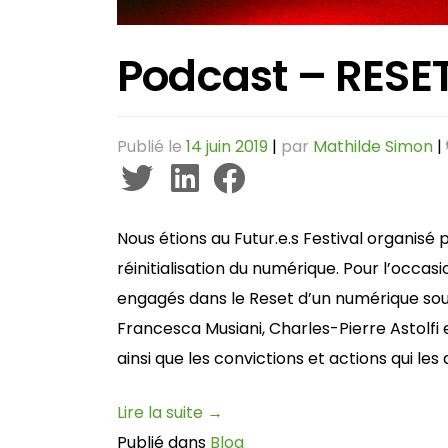
Podcast – RESET 
Publié le
14 juin 2019
|
par
Mathilde Simon
|
Nous étions au Futur.e.s Festival organisé p
réinitialisation du numérique. Pour l’occas
engagés dans le Reset d’un numérique souh
Francesca Musiani, Charles-Pierre Astolfi e
ainsi que les convictions et actions qui l
Lire la suite
→
Publié dans
Blog