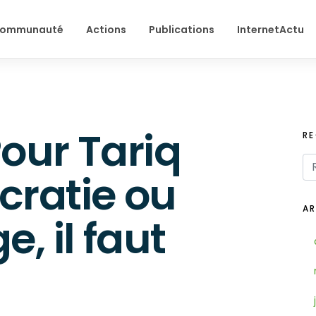
ommunauté
Actions
Publications
InternetActu
our Tariq
R
cratie ou
AR
, il faut