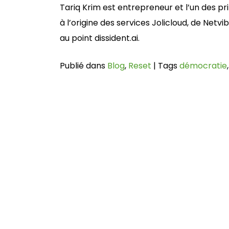
Tariq Krim est entrepreneur et l’un des p
à l’origine des services Jolicloud, de Ne
au point dissident.ai.
Publié dans
Blog
,
Reset
|
Tags
démocratie
Navigation
de
l’article