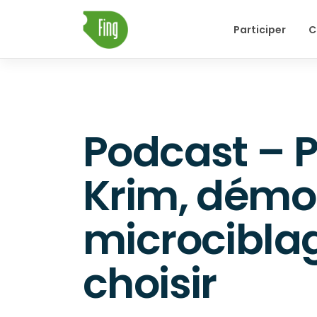
Skip
Participer
C
to
content
Podcast – P
Krim, démo
microciblage
choisir