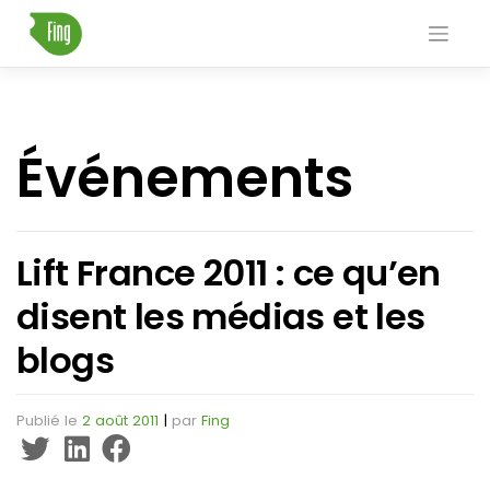
Skip
to
content
Événements
Lift France 2011 : ce qu’en
disent les médias et les
blogs
Publié le
2 août 2011
|
par
Fing