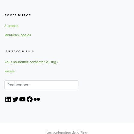
ACCÈS DIRECT
À propos
Mentions légales
EN SAVOIR PLUS
Vous souhaitez contacter la Fing ?
Presse
LinkedIn
Twitter
YouTube
Facebook
Flickr
Les partenaires de la Fing