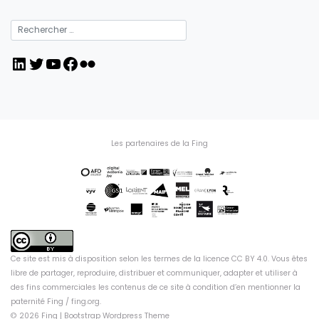
LinkedIn
Twitter
YouTube
Facebook
Flickr
Les partenaires de la Fing
Ce site est mis à disposition selon les termes de la
licence CC BY 4.0
. Vous êtes
libre de partager, reproduire, distribuer et communiquer, adapter et utiliser à
des fins commerciales les contenus de ce site à condition d’en mentionner la
paternité Fing /
fing.org
.
© 2026
Fing
|
Bootstrap Wordpress Theme