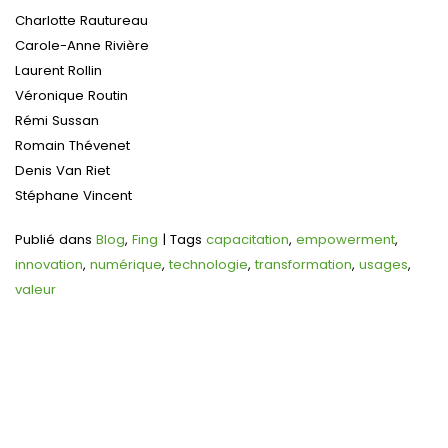
Charlotte Rautureau
Carole-Anne Rivière
Laurent Rollin
Véronique Routin
Rémi Sussan
Romain Thévenet
Denis Van Riet
Stéphane Vincent
Publié dans
Blog
,
Fing
|
Tags
capacitation
,
empowerment
,
innovation
,
numérique
,
technologie
,
transformation
,
usages
,
valeur
Navigation
de