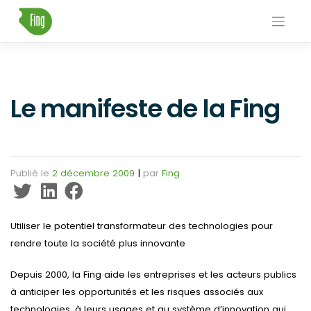
Skip
to
content
Le manifeste de la Fing
Publié le
2 décembre 2009
|
par
Fing
Utiliser le potentiel transformateur des technologies pour
rendre toute la société plus innovante
Depuis 2000, la Fing aide les entreprises et les acteurs publics
à anticiper les opportunités et les risques associés aux
technologies, à leurs usages et au système d’innovation qui