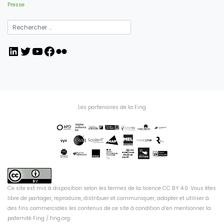
Presse
LinkedIn
Twitter
YouTube
Facebook
Flickr
Les partenaires de la Fing
Ce site est mis à disposition selon les termes de la
licence CC BY 4.0
. Vous êtes
libre de partager, reproduire, distribuer et communiquer, adapter et utiliser à
des fins commerciales les contenus de ce site à condition d’en mentionner la
paternité Fing /
fing.org
.