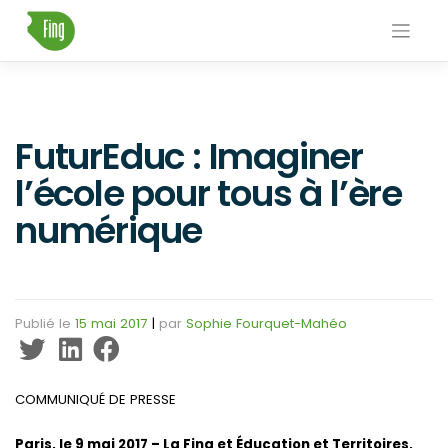
Skip
to
content
FuturEduc : Imaginer
l’école pour tous à l’ère
numérique
Publié le
15 mai 2017
|
par
Sophie Fourquet-Mahéo
COMMUNIQUÉ DE PRESSE
Paris, le 9 mai 2017 – La Fing et Éducation et Territoires,