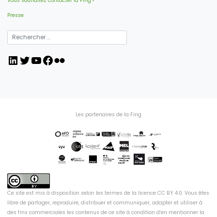
Vous souhaitez contacter la Fing ?
Presse
LinkedIn
Twitter
YouTube
Facebook
Flickr
Les partenaires de la Fing
Ce site est mis à disposition selon les termes de la
licence CC BY 4.0
. Vous êtes
libre de partager, reproduire, distribuer et communiquer, adapter et utiliser à
des fins commerciales les contenus de ce site à condition d’en mentionner la