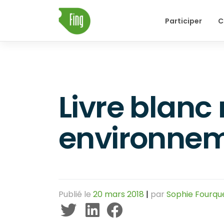
Skip
Participer
C
to
content
Livre blanc
environne
Publié le
20 mars 2018
|
par
Sophie Fourq