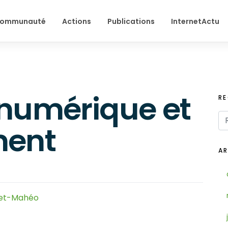
ommunauté
Actions
Publications
InternetActu
 numérique et
R
ment
AR
uet-Mahéo