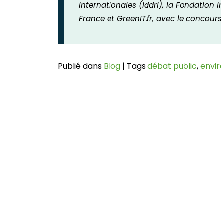
internationales (Iddri), la Fondation
France et GreenIT.fr, avec le conco
Publié dans
Blog
|
Tags
débat public
,
envi
Navigation
de
l’article