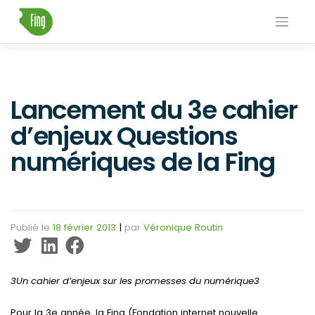
Skip
to
content
Lancement du 3e cahier
d’enjeux Questions
numériques de la Fing
Publié le
18 février 2013
|
par
Véronique Routin
3
Un cahier d’enjeux sur les promesses du numérique
3
Pour la 3e année, la Fing (Fondation internet nouvelle