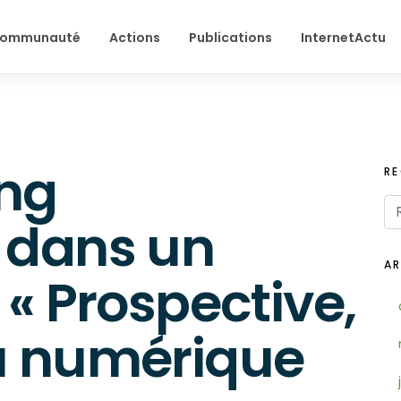
ommunauté
Actions
Publications
InternetActu
ing
R
 dans un
AR
 « Prospective,
u numérique