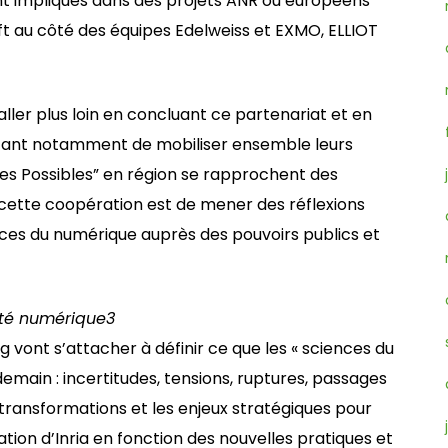
nt impliqués dans des projets ANR ou européens
t au côté des équipes Edelweiss et EXMO, ELLIOT
aller plus loin en concluant ce partenariat et en
ettant notamment de mobiliser ensemble leurs
es Possibles” en région se rapprochent des
e cette coopération est de mener des réflexions
nces du numérique auprès des pouvoirs publics et
été numérique
3
ng vont s’attacher à définir ce que les « sciences du
ain : incertitudes, tensions, ruptures, passages
les transformations et les enjeux stratégiques pour
ation d’Inria en fonction des nouvelles pratiques et