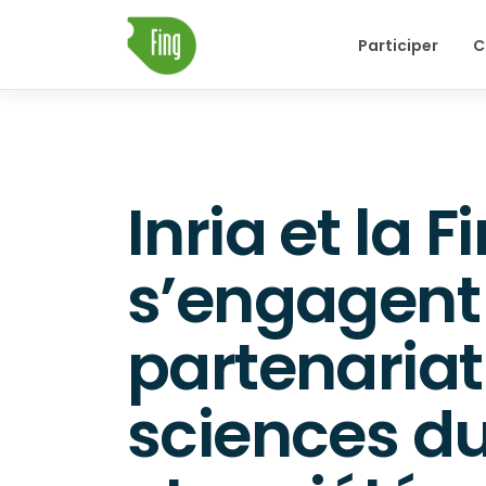
Skip
Participer
C
to
content
Inria et la F
s’engagent
partenariat
sciences d