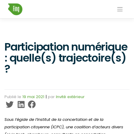
Skip
to
content
Participation numérique
: quelle(s) trajectoire(s)
?
Publié le
19 mai 2021
|
par
Invité extérieur
Sous l’égide de l’Institut de la concertation et de la
participation citoyenne (ICPC), une coalition d’acteurs divers