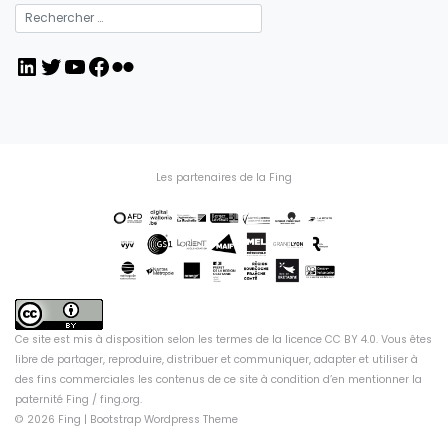
LinkedIn
Twitter
YouTube
Facebook
Flickr
Les partenaires de la Fing
Ce site est mis à disposition selon les termes de la
licence CC BY 4.0
. Vous êtes
libre de partager, reproduire, distribuer et communiquer, adapter et utiliser à
des fins commerciales les contenus de ce site à condition d’en mentionner la
paternité Fing /
fing.org
.
© 2026
Fing
|
Bootstrap Wordpress Theme