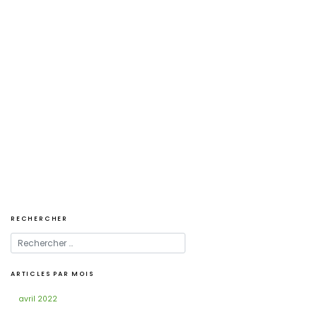
Navigation
de
l’article
RECHERCHER
ARTICLES PAR MOIS
avril 2022