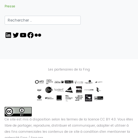
Presse
LinkedIn
Twitter
YouTube
Facebook
Flickr
Les partenaires de la Fing
Ce site est mis à disposition selon les termes de la
licence CC BY 4.0
. Vous êtes
libre de partager, reproduire, distribuer et communiquer, adapter et utiliser à
des fins commerciales les contenus de ce site à condition d’en mentionner la
paternité Fing /
fing.org
.