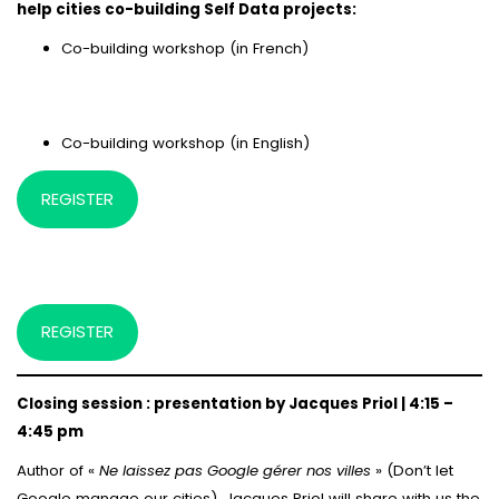
help cities co-building Self Data projects:
Co-building workshop (in French)
Co-building workshop (in English)
REGISTER
REGISTER
Closing session : presentation by Jacques Priol | 4:15 –
4:45 pm
Author of «
Ne laissez pas Google gérer nos villes
» (Don’t let
Google manage our cities), Jacques Priol will share with us the