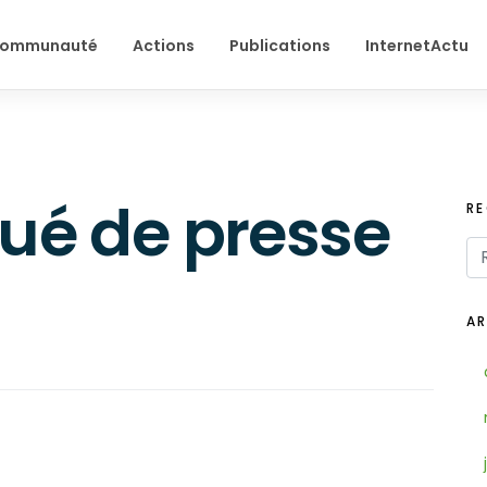
ommunauté
Actions
Publications
InternetActu
é de presse
R
AR