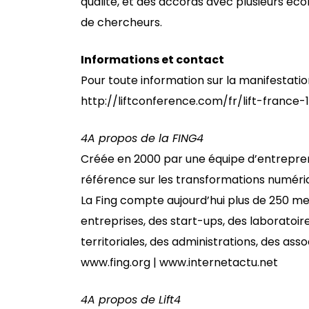
qualité, et des accords avec plusieurs éco
de chercheurs.
Informations et contact
Pour toute information sur la manifestation 
http://liftconference.com/fr/lift-france
4
A propos de la FING
4
Créée en 2000 par une équipe d’entreprene
référence sur les transformations numéri
La Fing compte aujourd’hui plus de 250 
entreprises, des start-ups, des laboratoire
territoriales, des administrations, des asso
www.fing.org | www.internetactu.net
4
A propos de Lift
4