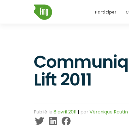
Skip
Participer
C
to
content
Communiqu
Lift 2011
Publié le
8 avril 2011
|
par
Véronique Routin