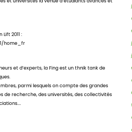
les et universités la venue d’étudiants avancés et
Lift 2011 :
-11/home_fr
urs et d’experts, la Fing est un thnik tank de
ques.
membres, parmi lesquels on compte des grandes
s de recherche, des universités, des collectivités
ciations….