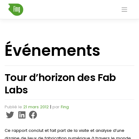
Skip
to
content
Événements
Tour d’horizon des Fab
Labs
Publié le
21 mars 2012
|
par
Fing
Ce rapport conclut et fait part de la visite et analyse d’une
dizaine de lieux de fabrication numérique à travers le monde