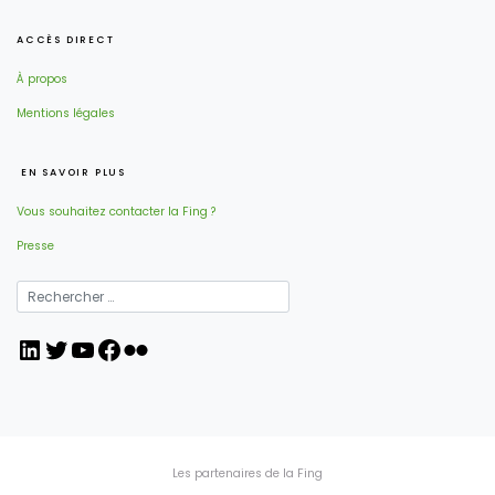
ACCÈS DIRECT
À propos
Mentions légales
EN SAVOIR PLUS
Vous souhaitez contacter la Fing ?
Presse
LinkedIn
Twitter
YouTube
Facebook
Flickr
Les partenaires de la Fing