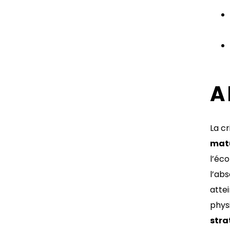
A
La cr
matu
l’éc
l’abs
attei
phys
stra