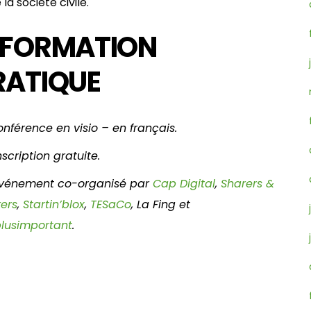
 la société civile.
NFORMATION
RATIQUE
nférence en visio – en français.
scription gratuite.
vénement co-organisé par
Cap Digital
,
Sharers &
ers
,
Startin’blox
,
TESaCo
, La Fing et
lusimportant
.