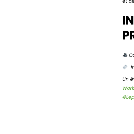
et de
I
P
Co
In
Un é
Work
#Lep
Navigation