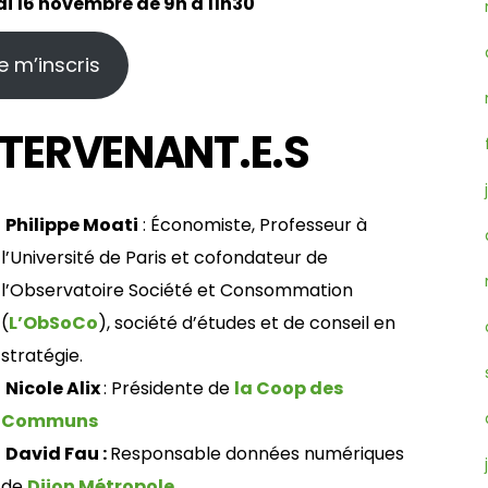
i 16 novembre de 9h à 11h30
e m’inscris
NTERVENANT.E.S
Philippe Moati
: Économiste, Professeur à
l’Université de Paris et cofondateur de
l’Observatoire Société et Consommation
(
L’ObSoCo
), société d’études et de conseil en
stratégie.
Nicole Alix
: Présidente de
la Coop des
Communs
David Fau :
Responsable données numériques
de
Dijon Métropole