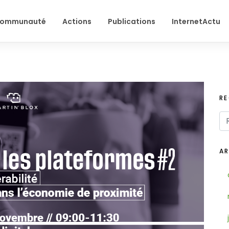
ommunauté
Actions
Publications
InternetActu
R
AR