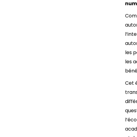
num
Comm
auto
l’in
auton
les 
les 
bénéf
Cet 
tran
diff
ques
l’éc
acad