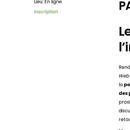
P
Lieu:
En ligne
Inscription
L
l’
Rend
Web 
la
po
des 
prox
discu
reto