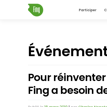
Skip
Participer
C
to
content
Événemen
Pour réinventer
Fing a besoin de