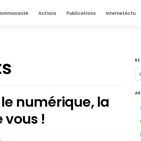
ommunauté
Actions
Publications
InternetActu
ts
R
AR
 le numérique, la
 vous !