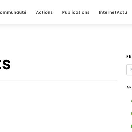
ommunauté
Actions
Publications
InternetActu
ts
R
AR