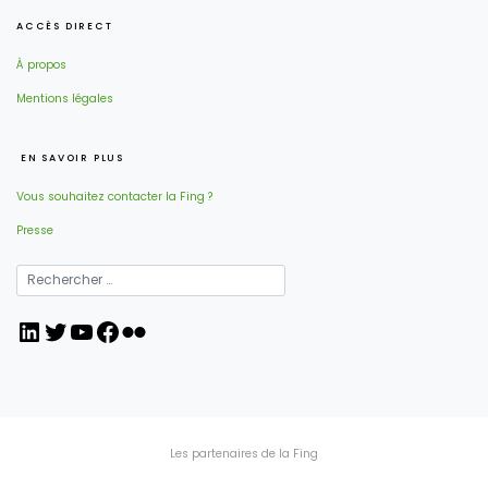
ACCÈS DIRECT
À propos
Mentions légales
EN SAVOIR PLUS
Vous souhaitez contacter la Fing ?
Presse
LinkedIn
Twitter
YouTube
Facebook
Flickr
Les partenaires de la Fing