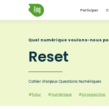
Skip
Participer
C
to
content
Quel numérique voulons-nous po
Reset
Cahier d’enjeux Questions Numériques
#
futur
#
numérique
#
prospective