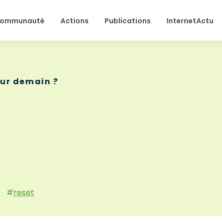
ommunauté
Actions
Publications
InternetActu
ur demain ?
#
reset