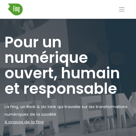
Skip
to
content
Pour un
numérique
ouvert, humain
et responsable
La Fing, un think & do tank qui travaille sur les transformations
numériques de la société.
A propos de la Fing