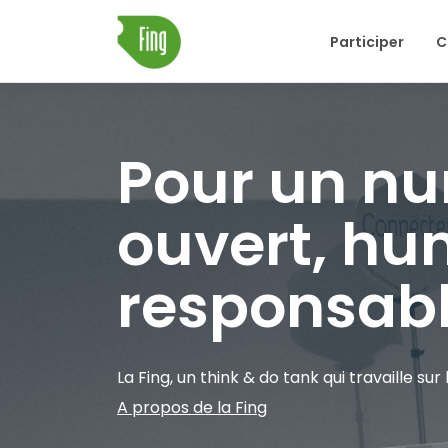
Skip
Participer
C
to
content
Pour un n
ouvert, hu
responsab
La Fing, un think & do tank qui travaille s
A propos de la Fing