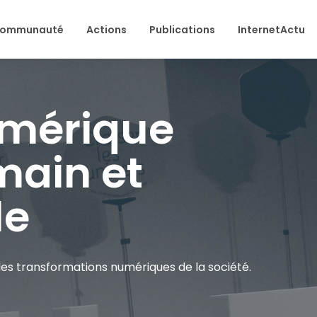
ommunauté
Actions
Publications
InternetActu
umérique
main et
le
ur les transformations numériques de la société.