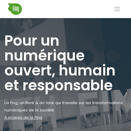
Skip
to
content
Pour un
numérique
ouvert, humain
et responsable
La Fing, un think & do tank qui travaille sur les transformations
numériques de la société.
A propos de la Fing