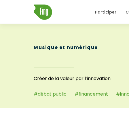
Skip
Participer
C
to
content
Musique et numérique
Créer de la valeur par l’innovation
#
débat public
#
financement
#
inn