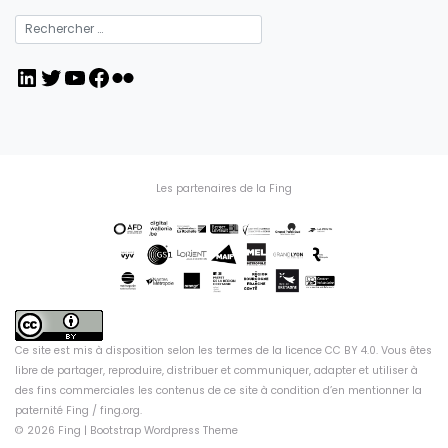
LinkedIn
Twitter
YouTube
Facebook
Flickr
Les partenaires de la Fing
Ce site est mis à disposition selon les termes de la
licence CC BY 4.0
. Vous êtes
libre de partager, reproduire, distribuer et communiquer, adapter et utiliser à
des fins commerciales les contenus de ce site à condition d’en mentionner la
paternité Fing /
fing.org
.
© 2026
Fing
|
Bootstrap Wordpress Theme